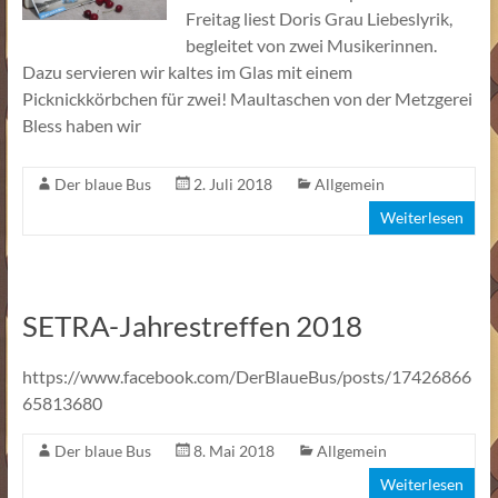
Freitag liest Doris Grau Liebeslyrik,
begleitet von zwei Musikerinnen.
Dazu servieren wir kaltes im Glas mit einem
Picknickkörbchen für zwei! Maultaschen von der Metzgerei
Bless haben wir
Der blaue Bus
2. Juli 2018
Allgemein
Weiterlesen
SETRA-Jahrestreffen 2018
https://www.facebook.com/DerBlaueBus/posts/17426866
65813680
Der blaue Bus
8. Mai 2018
Allgemein
Weiterlesen