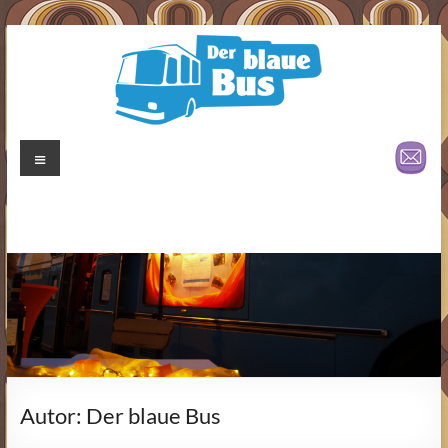
Zum
Inhalt
springen
Der
Menü
blaue
Bus
Autor:
Der blaue Bus